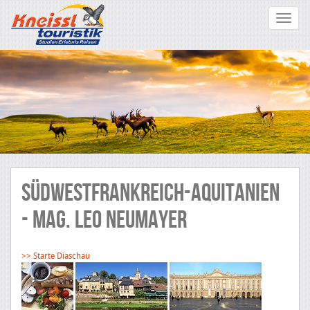
Toggle
navigat
SüDWESTFRANKREICH-AQUITANIEN
- MAG. LEO NEUMAYER
>> Starte Diaschau