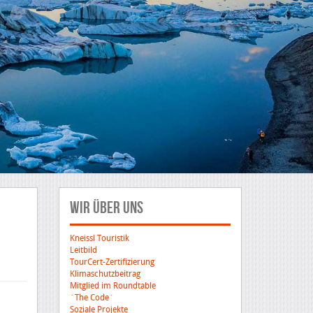
Wir über uns
Kneissl Touristik
Leitbild
TourCert-Zertifizierung
Klimaschutzbeitrag
Mitglied im Roundtable
´The Code´
Soziale Projekte