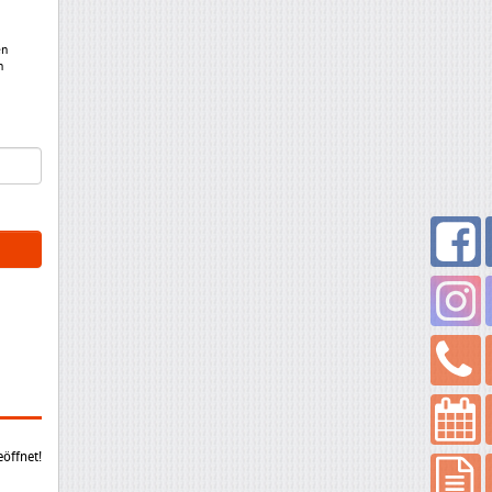
en
n
eöffnet!