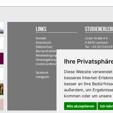
Links
STUDIENErlebn
Kontakt
Linzer Straße 4-6
Impressum
A-4650 Lambach
Datenschutz
Tel.: +43 (0)7245/2
Barrierefreiheit
zentrale@kneissltouri
Reisebedingungen
Ihre Privatsphäre
Hinweisgebersystem
Cookie preferences
Diese Website verwendet 
facebook
instagram
besseres Internet-Erlebni
besser an Ihre Bedürfnis
außerdem, um Ergebnisse
kommen oder um unsere W
Alle akzeptieren
Ich leh