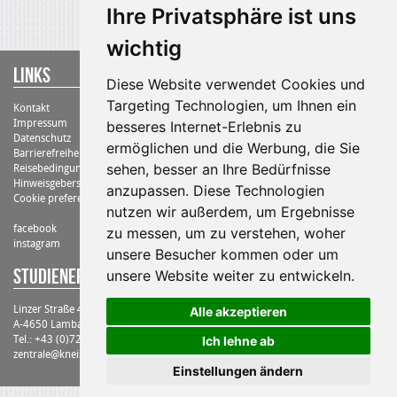
Ihre Privatsphäre ist uns
wichtig
Links
Diese Website verwendet Cookies und
Targeting Technologien, um Ihnen ein
Kontakt
Impressum
besseres Internet-Erlebnis zu
Datenschutz
ermöglichen und die Werbung, die Sie
Barrierefreiheit
sehen, besser an Ihre Bedürfnisse
Reisebedingungen
Hinweisgebersystem
anzupassen. Diese Technologien
Cookie preferences
nutzen wir außerdem, um Ergebnisse
facebook
zu messen, um zu verstehen, woher
instagram
unsere Besucher kommen oder um
STUDIENErlebnisreisen Kneissl Touristik
unsere Website weiter zu entwickeln.
Linzer Straße 4-6
Alle akzeptieren
A-4650 Lambach
Tel.: +43 (0)7245/20700
Ich lehne ab
zentrale@kneissltouristik.at
Einstellungen ändern