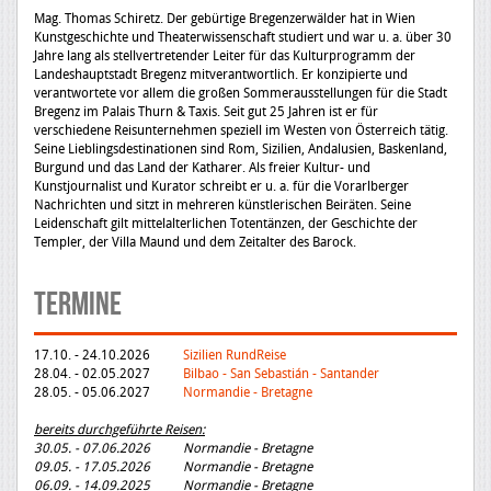
Mag. Thomas Schiretz. Der gebürtige Bregenzerwälder hat in Wien
Kunstgeschichte und Theaterwissenschaft studiert und war u. a. über 30
Jahre lang als stellvertretender Leiter für das Kulturprogramm der
Landeshauptstadt Bregenz mitverantwortlich. Er konzipierte und
verantwortete vor allem die großen Sommerausstellungen für die Stadt
Bregenz im Palais Thurn & Taxis. Seit gut 25 Jahren ist er für
verschiedene Reisunternehmen speziell im Westen von Österreich tätig.
Seine Lieblingsdestinationen sind Rom, Sizilien, Andalusien, Baskenland,
Burgund und das Land der Katharer. Als freier Kultur- und
Kunstjournalist und Kurator schreibt er u. a. für die Vorarlberger
Nachrichten und sitzt in mehreren künstlerischen Beiräten. Seine
Leidenschaft gilt mittelalterlichen Totentänzen, der Geschichte der
Templer, der Villa Maund und dem Zeitalter des Barock.
Termine
17.10. - 24.10.2026
Sizilien RundReise
28.04. - 02.05.2027
Bilbao - San Sebastián - Santander
28.05. - 05.06.2027
Normandie - Bretagne
bereits durchgeführte Reisen:
30.05. - 07.06.2026 Normandie - Bretagne
09.05. - 17.05.2026 Normandie - Bretagne
06.09. - 14.09.2025 Normandie - Bretagne