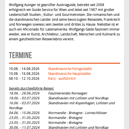
Wolfgang Auinger ist geprüfter Austriaguide, betreibt seit 2008
erfolgreich ein Guide Service für Wien und leitet seit 1987 mit großer
Leidenschaft Studien-, Kultur- und Gourmetreisen. Die romanischen und
die skandinavischen Länder sind seine bevorzugten Reiseziele, Frankreich
und Norwegen sowieso sein zweites und drittes zu Hause. Nebstbei ist er
auch ein Aficionado für Lateinamerika. Wolfgangs Gäste fasziniert immer
wieder, wie er Kunst, Architektur, Landschaft, Menschen und Kulinarik zu
einem ganzheitlichen Reiseerlebnis vereint.
Termine
10.08. - 14.08.2026
Skandinavische Königsstädte
10.08. - 16.08.2026
Skandinavische Hauptstädte
08.10. - 12.10.2026
Paris - ausführlich
bereits durchgeführte Reisen:
18.06. - 28.06.2026 Faszinierendes Norwegen
18.06. - 03.07.2026 Skandinavien mit Lofoten und Nordkap
16.06. - 03.07.2026 Skandinavien mit Kopenhagen, Lofoten und
Nordkap
04.06. - 15.06.2026 Normandie - Bretagne - Loireschlösser
23.05. - 31.05.2026 Normandie - Bretagne
23.05. - 31.05.2025 Normandie - Bretagne
30.06. - 11.07.2024 Skandinavien mit Lofoten und Nordkap