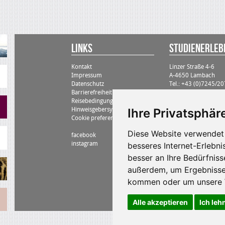
Links
STUDIENErlebn
Kontakt
Linzer Straße 4-6
Impressum
A-4650 Lambach
Datenschutz
Tel.: +43 (0)7245/2
Barrierefreiheit
zentrale@kneissltouri
Reisebedingungen
Hinweisgebersystem
Ihre Privatsphäre
Cookie preferences
Diese Website verwendet 
facebook
instagram
besseres Internet-Erlebni
besser an Ihre Bedürfnis
außerdem, um Ergebnisse
kommen oder um unsere W
Alle akzeptieren
Ich leh