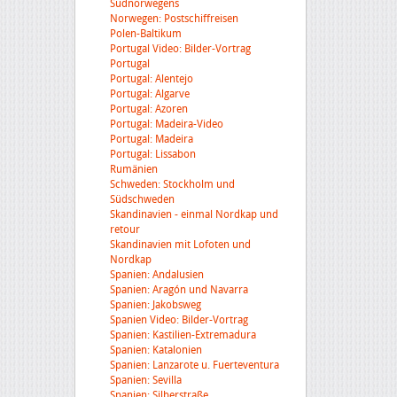
Südnorwegens
Norwegen: Postschiffreisen
Polen-Baltikum
Portugal Video: Bilder-Vortrag
Portugal
Portugal: Alentejo
Portugal: Algarve
Portugal: Azoren
Portugal: Madeira-Video
Portugal: Madeira
Portugal: Lissabon
Rumänien
Schweden: Stockholm und
Südschweden
Skandinavien - einmal Nordkap und
retour
Skandinavien mit Lofoten und
Nordkap
Spanien: Andalusien
Spanien: Aragón und Navarra
Spanien: Jakobsweg
Spanien Video: Bilder-Vortrag
Spanien: Kastilien-Extremadura
Spanien: Katalonien
Spanien: Lanzarote u. Fuerteventura
Spanien: Sevilla
Spanien: Silberstraße