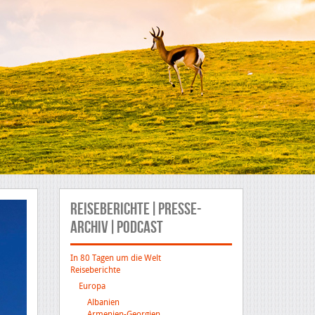
Reiseberichte|Presse-
Archiv|Podcast
In 80 Tagen um die Welt
Reiseberichte
Europa
Albanien
Armenien-Georgien