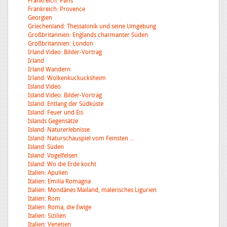
Frankreich: Paris
Frankreich: Provence
Georgien
Griechenland: Thessalonik und seine Umgebung
Großbritannien: Englands charmanter Süden
Großbritannien: London
Irland Video: Bilder-Vortrag
Irland
Irland Wandern
Irland: Wolkenkuckucksheim
Island Video
Island Video: Bilder-Vortrag
Island: Entlang der Südküste
Island: Feuer und Eis
Islands Gegensätze
Island: Naturerlebnisse
Island: Naturschauspiel vom Feinsten ...
Island: Süden
Island: Vogelfelsen
Island: Wo die Erde kocht
Italien: Apulien
Italien: Emilia Romagna
Italien: Mondänes Mailand, malerisches Ligurien
Italien: Rom
Italien: Roma, die Ewige
Italien: Sizilien
Italien: Venetien