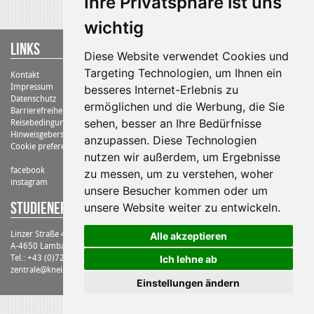
Ihre Privatsphäre ist uns
wichtig
Links
Diese Website verwendet Cookies und
Targeting Technologien, um Ihnen ein
Kontakt
Impressum
besseres Internet-Erlebnis zu
Datenschutz
ermöglichen und die Werbung, die Sie
Barrierefreiheit
sehen, besser an Ihre Bedürfnisse
Reisebedingungen
Hinweisgebersystem
anzupassen. Diese Technologien
Cookie preferences
nutzen wir außerdem, um Ergebnisse
facebook
zu messen, um zu verstehen, woher
instagram
unsere Besucher kommen oder um
STUDIENErlebnisreisen Kneissl Touristik
unsere Website weiter zu entwickeln.
Linzer Straße 4-6
Alle akzeptieren
A-4650 Lambach
Ich lehne ab
Tel.: +43 (0)7245/20700
zentrale@kneissltouristik.at
Einstellungen ändern